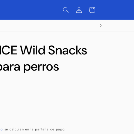
Iniciar
Carrito
sesión
CE Wild Snacks
para perros
ío
se calculan en la pantalla de pago.