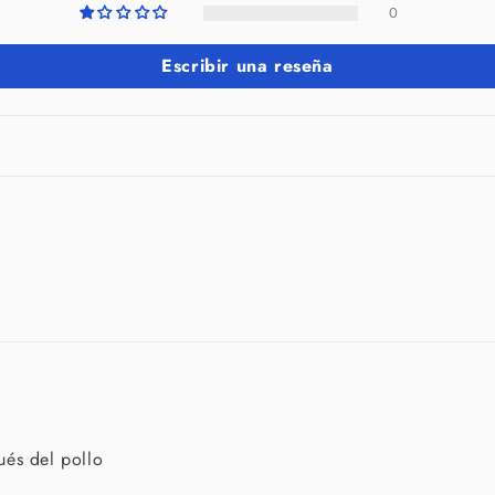
0
Escribir una reseña
ués del pollo