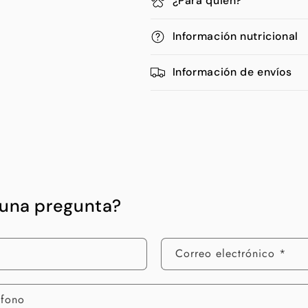
¿Para quién?
Información nutricional
Información de envíos
guna pregunta?
Correo electrónico
*
éfono