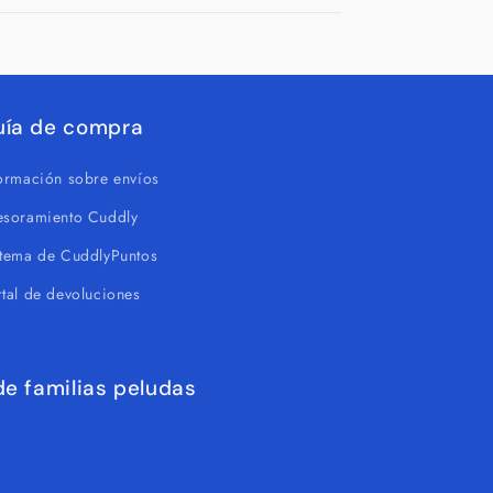
uía de compra
formación sobre envíos
esoramiento Cuddly
stema de CuddlyPuntos
tal de devoluciones
e familias peludas