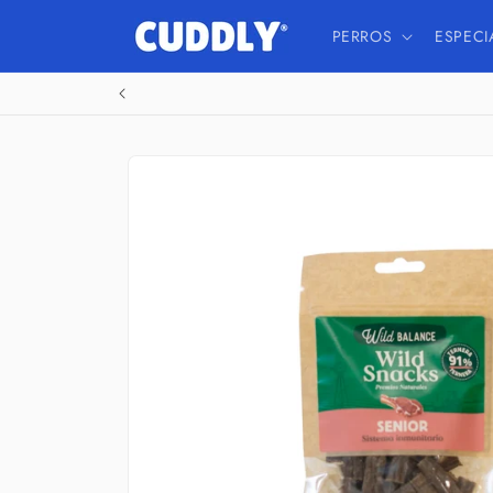
Ir
directamente
PERROS
ESPECI
al contenido
Ir
directamente
a la
información
del producto