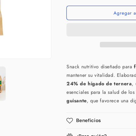
Wild
Wild
Snacks
Snacks
Agregar al
Senior
Senior
75
75
g
g
para
para
perros
perros
Snack nutritivo diseñado para
mantener su vitalidad. Elabor
24% de hígado de ternera
,
esenciales para la salud de lo
guisante
, que favorece una dig
Beneficios