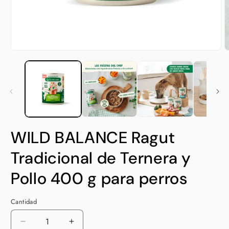
Abrir
A
elemento
e
multimedia
m
1
2
en
e
una
u
ventana
v
modal
m
WILD BALANCE Ragut
Tradicional de Ternera y
Pollo 400 g para perros
Cantidad
Cantidad
Reducir
Aumentar