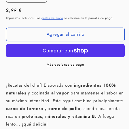
cantidad
cantidad
Precio
2,99 €
para
para
WILD
WILD
habitual
Impuestos incluidos. Los
gastos de envío
se calculan en la pantalla de pago.
BALANCE
BALANCE
Ragut
Ragut
Agregar al carrito
Tradicional
Tradicional
de
de
Ternera
Ternera
y
y
Pollo
Pollo
400
400
Más opciones de pago
g
g
para
para
perros
perros
¡Recetas del chef! Elaborada con
ingredientes 100%
naturales
y cocinada
al vapor
para mantener el sabor en
su máxima intensidad. Este ragut combina principalmente
carne de ternera
y
carne de pollo
, siendo una receta
rica en
proteínas, minerales y vitamina B.
A fuego
lento... ¡qué delicia!