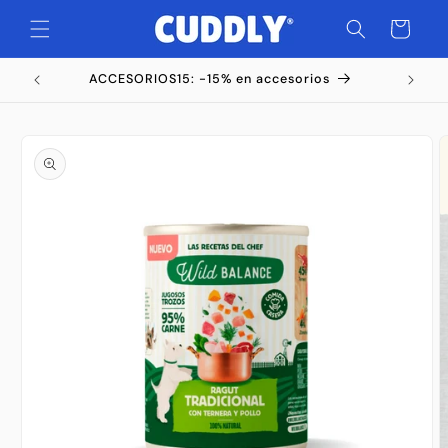
Ir
directamente
Carrito
al contenido
ACCESORIOS15: -15% en accesorios
Ir
directamente
a la
información
del producto