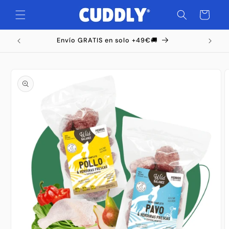
Ir
directamente
Carrito
al contenido
Envío GRATIS en solo +49€🚚
Ir
directamente
a la
información
del producto