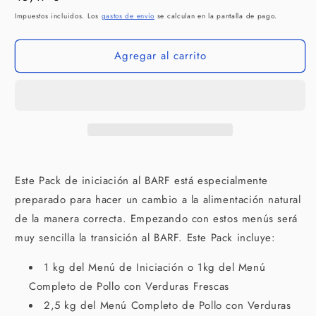
WILD
WILD
habitual
Impuestos incluidos. Los
gastos de envío
se calculan en la pantalla de pago.
BALANCE
BALANCE
Pack
Pack
Agregar al carrito
Iniciación
Iniciación
al
al
BARF
BARF
Este Pack de iniciación al BARF está especialmente
preparado para hacer un cambio a la alimentación natural
de la manera correcta. Empezando con estos menús será
muy sencilla la transición al BARF. Este Pack incluye:
1 kg del Menú de Iniciación o 1kg del Menú
Completo de Pollo con Verduras Frescas
2,5 kg del Menú Completo de Pollo con Verduras