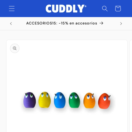
Ir
directamente
Carrito
al contenido
ACCESORIOS15: -15% en accesorios
Ir
directamente
a la
información
del producto