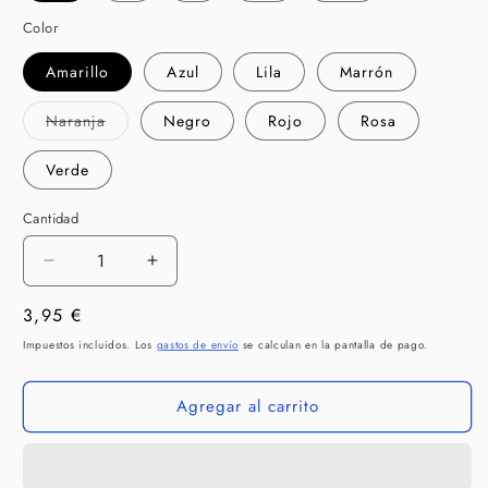
Color
Amarillo
Azul
Lila
Marrón
Variante
Naranja
Negro
Rojo
Rosa
agotada
o
no
Verde
disponible
Cantidad
Cantidad
Reducir
Aumentar
cantidad
cantidad
Precio
3,95 €
para
para
LANCO
LANCO
habitual
Impuestos incluidos. Los
gastos de envío
se calculan en la pantalla de pago.
Huevo
Huevo
Látex
Látex
Agregar al carrito
para
para
perros
perros