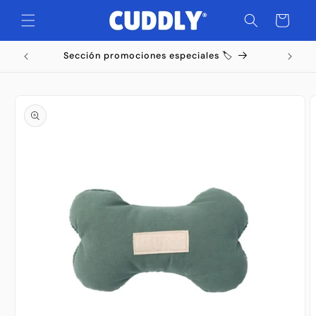
Ir
directamente
Carrito
al contenido
Sección promociones especiales 🏷️
Ir
directamente
a la
información
del producto