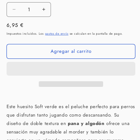
Reducir
Aumentar
cantidad
cantidad
Precio
6,95 €
para
para
FUZZYARD
FUZZYARD
habitual
Impuestos incluidos. Los
gastos de envío
se calculan en la pantalla de pago.
Hueso
Hueso
Soft
Soft
Agregar al carrito
Green
Green
para
para
perros
perros
Este huesito Soft verde es el peluche perfecto para perros
que disfrutan tanto jugando como descansando. Su
diseño de doble textura en
pana y algodón
ofrece una
sensación muy agradable al morder y también lo