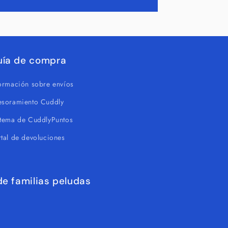
uía de compra
formación sobre envíos
esoramiento Cuddly
stema de CuddlyPuntos
tal de devoluciones
e familias peludas