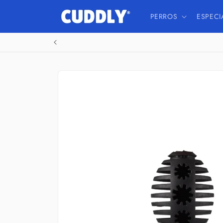
Ir
directamente
PERROS
ESPECI
al contenido
Ir
directamente
a la
información
del producto