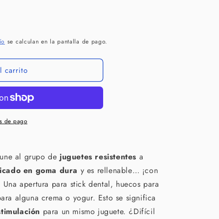
ío
se calculan en la pantalla de pago.
 carrito
s de pago
 une al grupo de
juguetes resistentes
a
icado en goma dura
y es rellenable… ¡con
! Una apertura para stick dental, huecos para
para alguna crema o yogur. Esto se significa
stimulación
para un mismo juguete. ¿Difícil