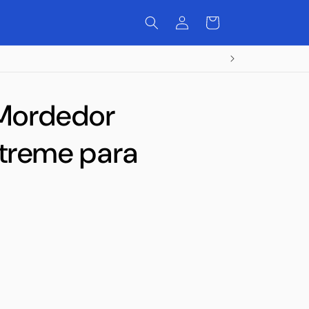
Iniciar
Carrito
sesión
Mordedor
xtreme para