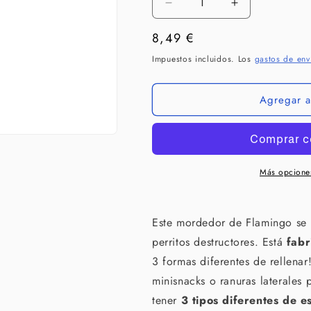
Reducir
Aumentar
cantidad
cantidad
Precio
8,49 €
para
para
FLAMINGO
FLAMINGO
habitual
Impuestos incluidos. Los
gastos de env
Mordedor
Mordedor
Gladiator
Gladiator
Extreme
Extreme
Agregar al
para
para
perros
perros
Más opcione
Este mordedor de Flamingo se
perritos destructores. Está
fabr
3 formas diferentes de rellenar
minisnacks o ranuras laterales 
tener
3 tipos diferentes de e