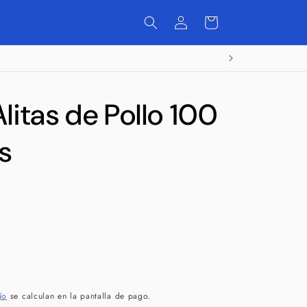
Iniciar
Carrito
sesión
itas de Pollo 100
s
ío
se calculan en la pantalla de pago.