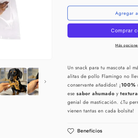
de
de
Pollo
Pollo
Agregar al
100
100
g
g
para
para
perros
perros
Más opcione
Un snack para tu mascota al má
alitas de pollo Flamingo no lle
conservante añadidos! ¡
100% n
ese
sabor ahumado
y
textura
genial de masticación. ¿Tu per
vienen tantas en cada bolsita!
Beneficios