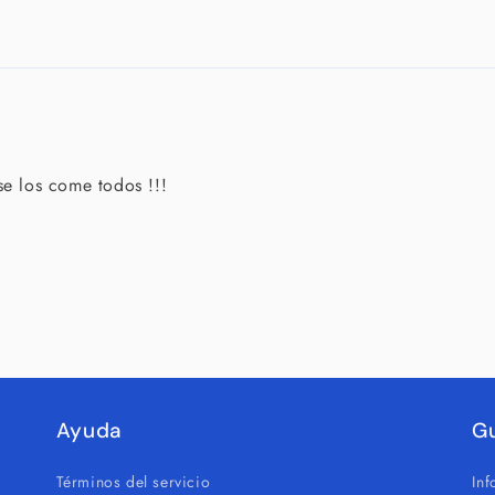
se los come todos !!!
Ayuda
G
Términos del servicio
In