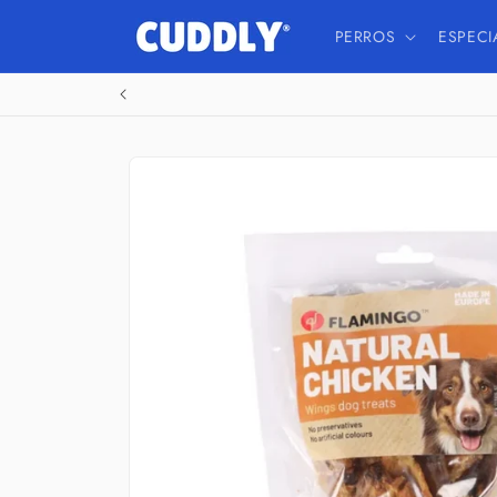
Ir
directamente
PERROS
ESPECI
al contenido
Ir
directamente
a la
información
del producto