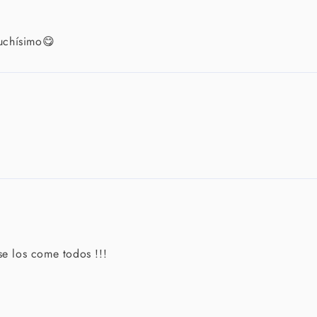
uchísimo😋
se los come todos !!!