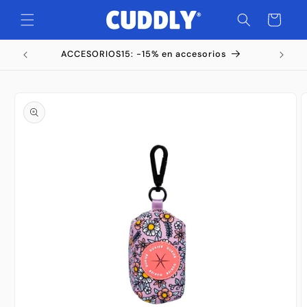
Ir
directamente
Carrito
al contenido
ACCESORIOS15: -15% en accesorios
Ir
directamente
a la
información
del producto