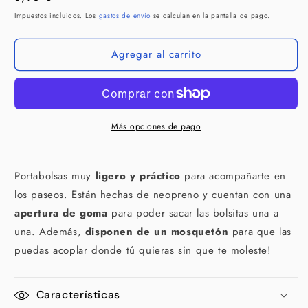
DUKIER
DUKIER
habitual
Impuestos incluidos. Los
gastos de envío
se calculan en la pantalla de pago.
Portabolsas
Portabolsas
Flower
Flower
Agregar al carrito
Power
Power
para
para
perros
perros
Más opciones de pago
Portabolsas muy
ligero y práctico
para acompañarte en
los paseos. Están hechas de neopreno y cuentan con una
apertura de goma
para poder sacar las bolsitas una a
una. Además,
disponen de un mosquetón
para que las
puedas acoplar donde tú quieras sin que te moleste!
Características