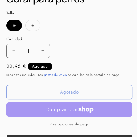
Talla
Variante
Variante
S
L
agotada
agotada
o
o
no
no
Cantidad
Cantidad
disponible
disponible
Reducir
Aumentar
cantidad
cantidad
Precio
22,95 €
para
para
Agotado
DUKIER
DUKIER
habitual
Impuestos incluidos. Los
gastos de envío
se calculan en la pantalla de pago.
Correa
Correa
Waterproof
Waterproof
Agotado
Coral
Coral
para
para
perros
perros
Más opciones de pago