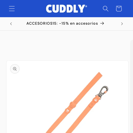
Ir
directamente
Carrito
al contenido
ACCESORIOS15: -15% en accesorios
Ir
directamente
a la
información
del producto