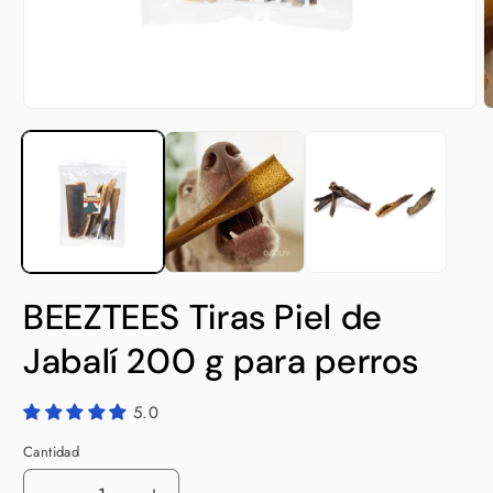
Abrir
A
elemento
e
multimedia
m
1
2
en
e
una
u
ventana
v
modal
m
BEEZTEES Tiras Piel de
Jabalí 200 g para perros
5.0
Cantidad
Cantidad