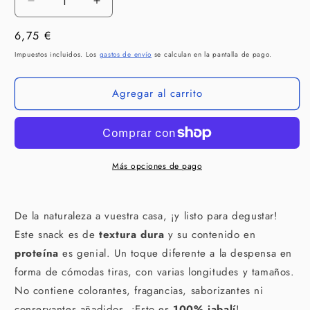
Reducir
Aumentar
cantidad
cantidad
Precio
6,75 €
para
para
BEEZTEES
BEEZTEES
habitual
Impuestos incluidos. Los
gastos de envío
se calculan en la pantalla de pago.
Tiras
Tiras
Piel
Piel
Agregar al carrito
de
de
Jabalí
Jabalí
200
200
g
g
para
para
perros
perros
Más opciones de pago
De la naturaleza a vuestra casa, ¡y listo para degustar!
Este snack es de
textura dura
y su contenido en
proteína
es genial. Un toque diferente a la despensa en
forma de cómodas tiras, con varias longitudes y tamaños.
N
o contiene colorantes, fragancias, saborizantes ni
conservantes añadidos.
¡Esto es
100% jabalí
!