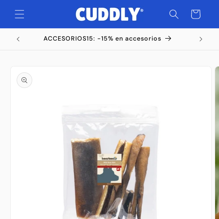
Ir
directamente
Carrito
al contenido
ACCESORIOS15: -15% en accesorios
Ir
directamente
a la
información
del producto