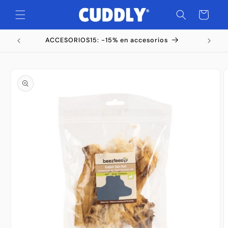
Ir
directamente
Carrito
al contenido
ACCESORIOS15: -15% en accesorios
Ir
directamente
a la
información
del producto