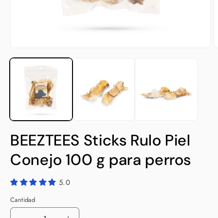
Abrir
A
elemento
e
multimedia
m
1
2
en
e
una
u
ventana
v
modal
m
BEEZTEES Sticks Rulo Piel
Conejo 100 g para perros
5.0
Cantidad
Cantidad