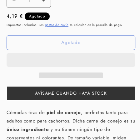
Reducir
Aumentar
cantidad
cantidad
Precio
4,19 €
para
para
Agotado
BEEZTEES
BEEZTEES
habitual
Impuestos incluidos. Los
gastos de envío
se calculan en la pantalla de pago.
Sticks
Sticks
Rulo
Rulo
Agotado
Piel
Piel
Conejo
Conejo
100
100
g
g
para
para
perros
perros
AVÍSAME CUANDO HAYA STOCK
Cómodas tiras de
piel de conejo
, perfectas tanto para
adultos como para cachorros. Dicha carne de conejo es su
único ingrediente
y no tienen ningún tipo de
conservantes ni colorantes. De tamaño variable, miden