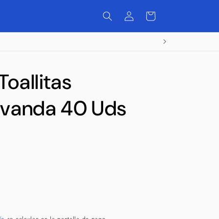
Iniciar
Carrito
sesión
oallitas
vanda 40 Uds