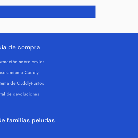
uía de compra
formación sobre envíos
esoramiento Cuddly
stema de CuddlyPuntos
tal de devoluciones
e familias peludas