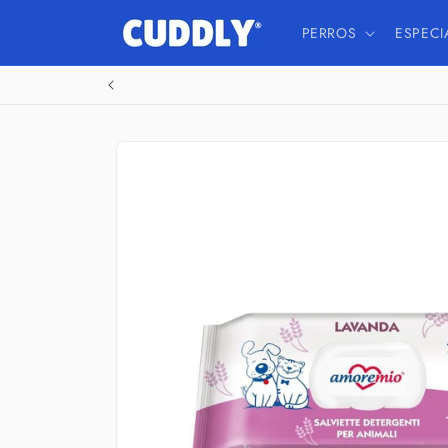
Ir
directamente
PERROS
ESPECI
al contenido
Ir
directamente
a la
información
del producto