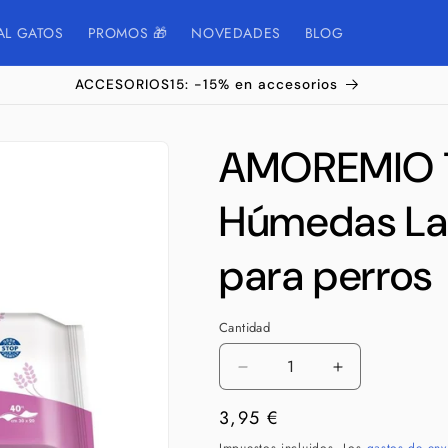
AL GATOS
PROMOS 🎁
NOVEDADES
BLOG
ACCESORIOS15: -15% en accesorios
AMOREMIO T
Húmedas La
para perros
Cantidad
Cantidad
Reducir
Aumentar
cantidad
cantidad
Precio
3,95 €
para
para
AMOREMIO
AMOREMIO
habitual