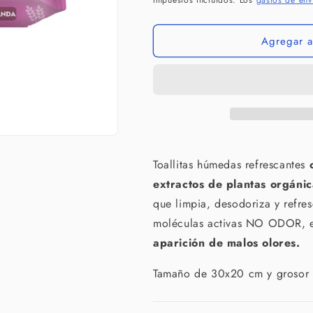
Impuestos incluidos. Los
gastos de env
Toallitas
Toallitas
Húmedas
Húmedas
Lavanda
Lavanda
Agregar al
40
40
Uds
Uds
para
para
perros
perros
Toallitas húmedas refrescantes
c
extractos de plantas orgánic
que limpia, desodoriza y refres
moléculas activas NO ODOR, 
aparición de malos olores.
Tamaño de 30x20 cm y grosor