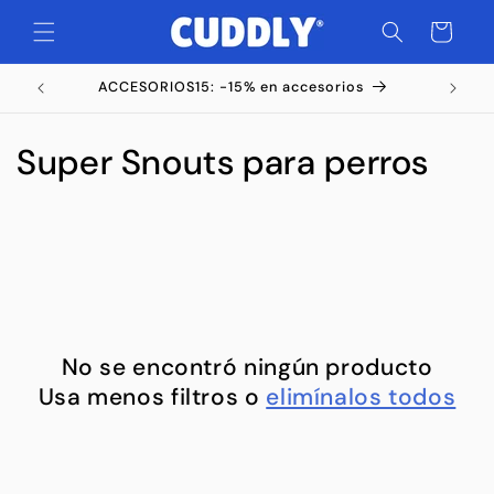
Ir
directamente
Carrito
al contenido
ACCESORIOS15: -15% en accesorios
C
Super Snouts para perros
o
l
e
c
No se encontró ningún producto
c
Usa menos filtros o
elimínalos todos
i
ó