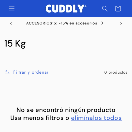
Ir
directamente
Carrito
al contenido
ACCESORIOS15: -15% en accesorios
C
15 Kg
o
l
Filtrar y ordenar
0 productos
e
c
c
No se encontró ningún producto
i
Usa menos filtros o
elimínalos todos
ó