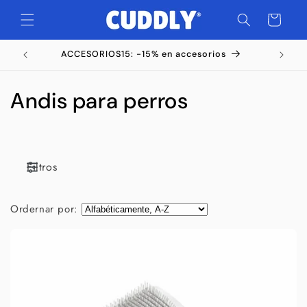
Ir
directamente
Carrito
al contenido
ACCESORIOS15: -15% en accesorios
C
Andis para perros
o
l
Filtros
e
c
Ordernar por:
c
i
ó