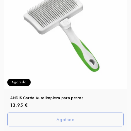
n
:
Agotado
ANDIS Carda Autolimpieza para perros
Precio
13,95 €
habitual
Agotado