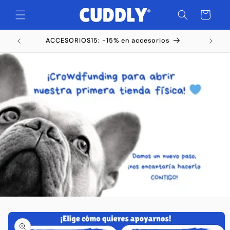
Ir
directamente
Carrito
al contenido
os
Ir
directamente
a la
información