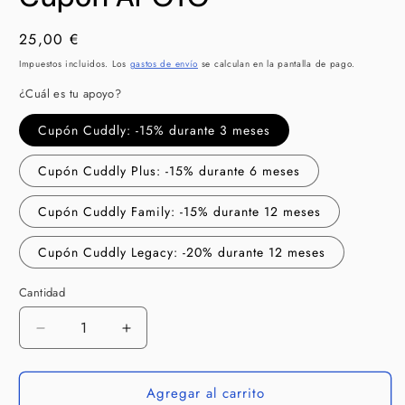
en
una
ventana
Precio
25,00 €
modal
habitual
Impuestos incluidos. Los
gastos de envío
se calculan en la pantalla de pago.
¿Cuál es tu apoyo?
Cupón Cuddly: -15% durante 3 meses
Cupón Cuddly Plus: -15% durante 6 meses
Cupón Cuddly Family: -15% durante 12 meses
Cupón Cuddly Legacy: -20% durante 12 meses
Cantidad
Cantidad
Reducir
Aumentar
cantidad
cantidad
para
para
Agregar al carrito
Cupón
Cupón