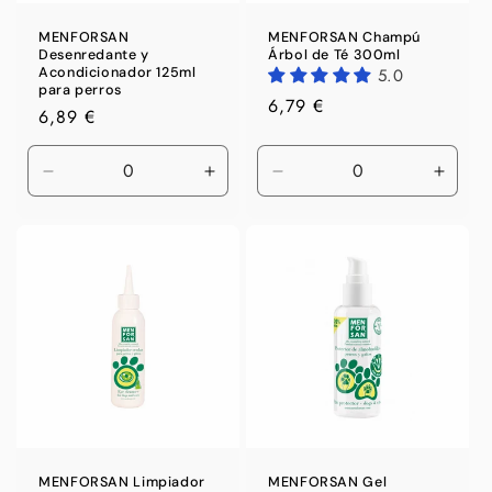
MENFORSAN
MENFORSAN Champú
Desenredante y
Árbol de Té 300ml
Acondicionador 125ml
5.0
para perros
Precio
6,79 €
Precio
6,89 €
habitual
habitual
Reducir
Aumentar
Reducir
Aumen
cantidad
cantidad
cantidad
canti
para
para
para
para
Default
Default
Default
Defaul
Title
Title
Title
Title
MENFORSAN Limpiador
MENFORSAN Gel