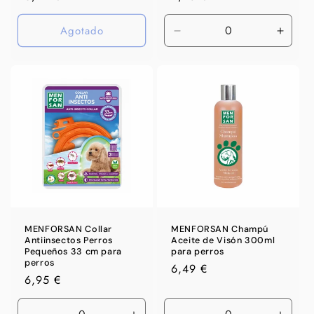
habitual
habitual
Agotado
Reducir
Aumen
cantidad
canti
para
para
Default
Defaul
Title
Title
MENFORSAN Collar
MENFORSAN Champú
Antiinsectos Perros
Aceite de Visón 300ml
Pequeños 33 cm para
para perros
perros
Precio
6,49 €
Precio
6,95 €
habitual
habitual