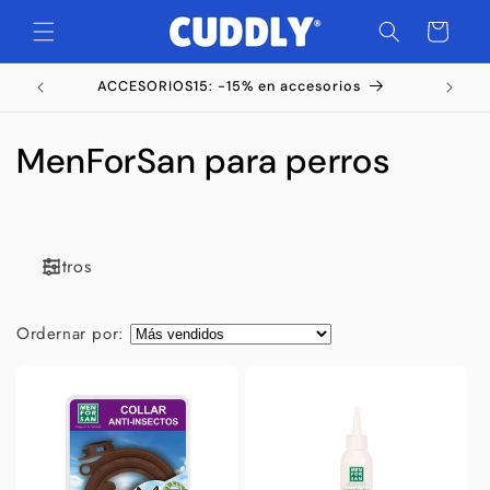
Ir
directamente
Carrito
al contenido
ACCESORIOS15: -15% en accesorios
C
MenForSan para perros
o
l
Filtros
e
c
Ordernar por:
c
i
ó