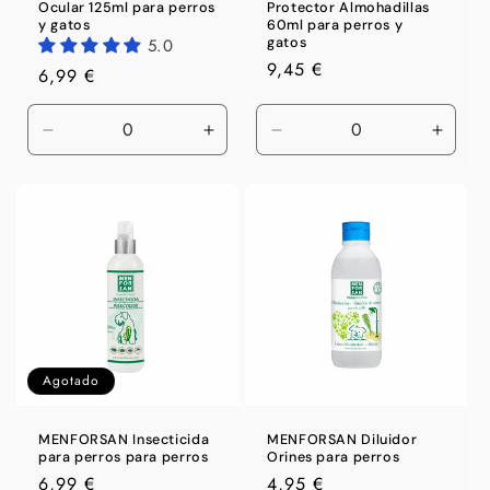
Ocular 125ml para perros
Protector Almohadillas
y gatos
60ml para perros y
5.0
gatos
Precio
9,45 €
Precio
6,99 €
habitual
habitual
Reducir
Aumentar
Reducir
Aumen
cantidad
cantidad
cantidad
canti
para
para
para
para
Default
Default
Default
Defaul
Title
Title
Title
Title
Agotado
MENFORSAN Insecticida
MENFORSAN Diluidor
para perros para perros
Orines para perros
Precio
6,99 €
Precio
4,95 €