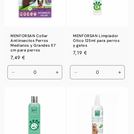
n
:
MENFORSAN Collar
MENFORSAN Limpiador
Antiinsectos Perros
Otico 125ml para perros
Medianos y Grandes 57
y gatos
cm para perros
Precio
7,19 €
Precio
7,49 €
habitual
habitual
Reducir
Aumentar
Reducir
Aumen
cantidad
cantidad
cantidad
canti
para
para
para
para
Default
Default
Default
Defaul
Title
Title
Title
Title