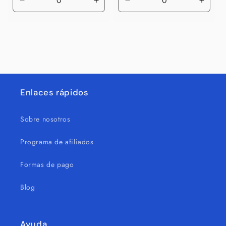
Reducir
Aumentar
Reducir
Aumen
cantidad
cantidad
cantidad
canti
para
para
para
para
Default
Default
Default
Defaul
Title
Title
Title
Title
Enlaces rápidos
Sobre nosotros
Programa de afiliados
Formas de pago
Blog
Ayuda