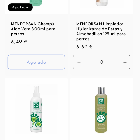
Agotado
MENFORSAN Champú
MENFORSAN Limpiador
Aloe Vera 300ml para
Higienizante de Patas y
perros
Almohadillas 125 ml para
perros
Precio
6,49 €
Precio
6,69 €
habitual
habitual
Agotado
Reducir
Aumen
cantidad
canti
para
para
Default
Defaul
Title
Title