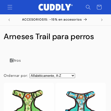
Ir
directamente
Carrito
al contenido
ACCESORIOS15: -15% en accesorios
C
Arneses Trail para perros
o
l
Filtros
e
c
Ordernar por:
c
i
ó